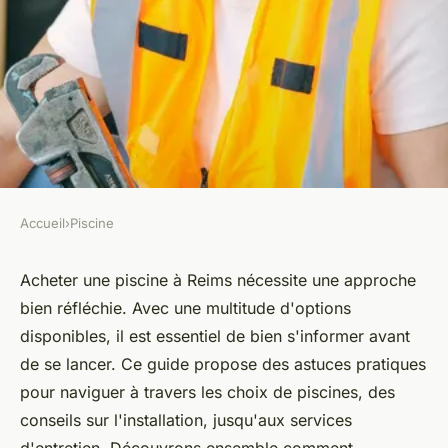
Accueil
›
Piscine
PISCINE
Acheter une piscine à reims :
Acheter une piscine à Reims nécessite une approche
bien réfléchie. Avec une multitude d'options
astuces pour un projet réussi
disponibles, il est essentiel de bien s'informer avant
de se lancer. Ce guide propose des astuces pratiques
admin
•
5 avril 2025
•
3 min de lecture
pour naviguer à travers les choix de piscines, des
conseils sur l'installation, jusqu'aux services