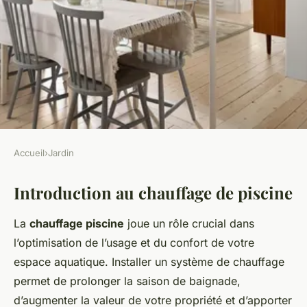
Accueil
›
Jardin
JARDIN
Introduction au chauffage de piscine
Comment installer un système
de chauffage pour votre
La
chauffage piscine
joue un rôle crucial dans
piscine?
l’optimisation de l’usage et du confort de votre
espace aquatique. Installer un système de chauffage
admin
•
20 décembre 2024
•
7 min de lecture
permet de prolonger la saison de baignade,
d’augmenter la valeur de votre propriété et d’apporter