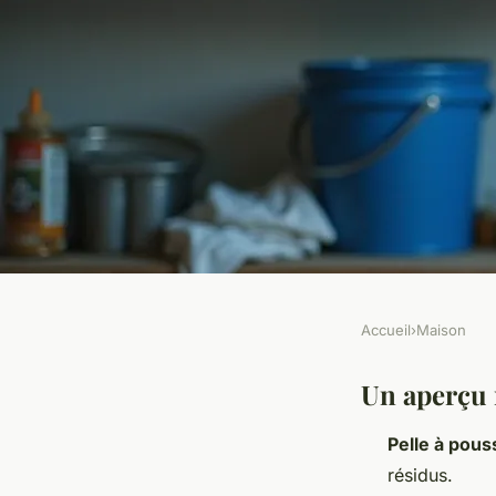
Accueil
›
Maison
MAISON
Choisissez une pelle
Un aperçu 
Pelle à pous
un nettoyage optimi
résidus.