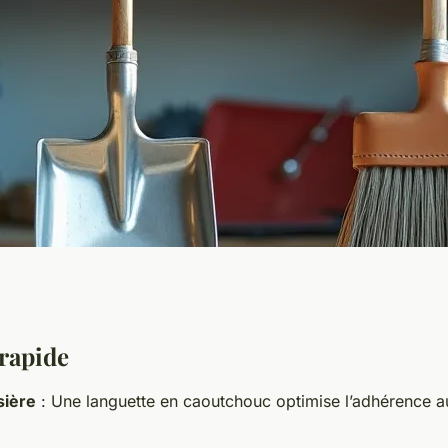
 et balayette pour
rapide
sière
: Une languette en caoutchouc optimise l’adhérence au 
sé