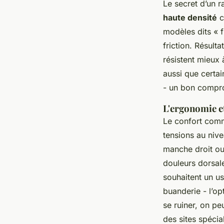
Le secret d’un 
haute densité
c
modèles dits « f
friction. Résult
résistent mieux 
aussi que certai
- un bon comprom
L'ergonomie et
Le confort comm
tensions au niv
manche droit ou
douleurs dorsale
souhaitent un us
buanderie - l’op
se ruiner, on peu
des sites spécia