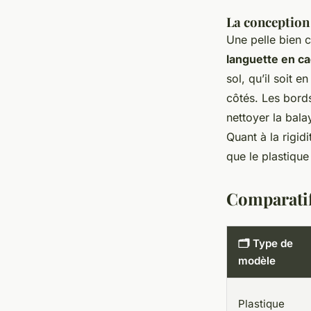
La conception 
Une pelle bien c
languette en c
sol, qu’il soit e
côtés. Les bord
nettoyer la bala
Quant à la rigidi
que le plastique 
Comparatif
🗂️ Type de
modèle
Plastique