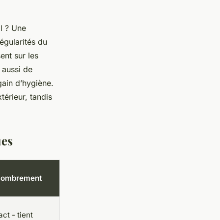
al ? Une
égularités du
ent sur les
 aussi de
gain d’hygiène.
xtérieur, tandis
ues
combrement
t - tient