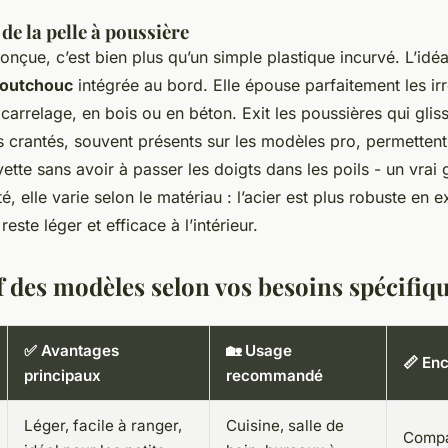
de la pelle à poussière
onçue, c’est bien plus qu’un simple plastique incurvé. L’idé
aoutchouc
intégrée au bord. Elle épouse parfaitement les irr
n carrelage, en bois ou en béton. Exit les poussières qui gliss
s crantés, souvent présents sur les modèles pro, permettent
yette sans avoir à passer les doigts dans les poils - un vrai 
té, elle varie selon le matériau : l’acier est plus robuste en e
reste léger et efficace à l’intérieur.
 des modèles selon vos besoins spécifiq
✅ Avantages
🏡 Usage
📏 En
principaux
recommandé
Léger, facile à ranger,
Cuisine, salle de
Compac