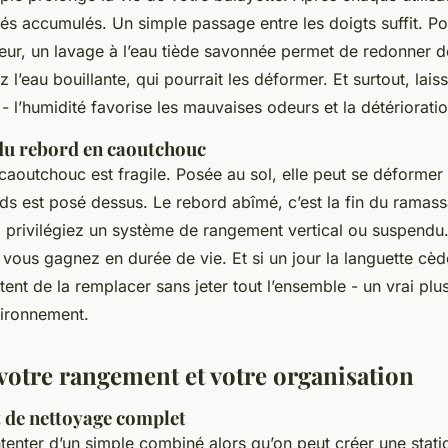
tés accumulés. Un simple passage entre les doigts suffit. P
eur, un lavage à l’eau tiède savonnée permet de redonner d
z l’eau bouillante, qui pourrait les déformer. Et surtout, lai
- l’humidité favorise les mauvaises odeurs et la détérioratio
du rebord en caoutchouc
caoutchouc est fragile. Posée au sol, elle peut se déformer
ids est posé dessus. Le rebord abîmé, c’est la fin du ramass
a, privilégiez un système de rangement vertical ou suspendu
, vous gagnez en durée de vie. Et si un jour la languette cèd
nt de la remplacer sans jeter tout l’ensemble - un vrai plus
vironnement.
votre rangement et votre organisation
t de nettoyage complet
tenter d’un simple combiné alors qu’on peut créer une stat