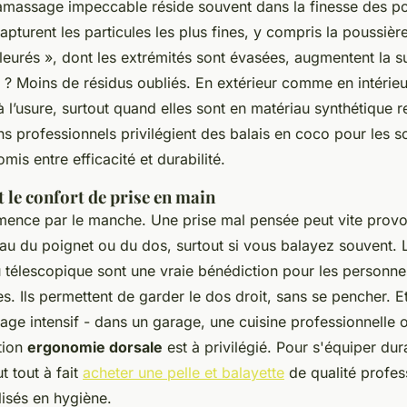
ramassage impeccable réside souvent dans la finesse des poi
apturent les particules les plus fines, y compris la poussièr
leurés », dont les extrémités sont évasées, augmentent la s
at ? Moins de résidus oubliés. En extérieur comme en intérieu
à l’usure, surtout quand elles sont en matériau synthétique 
ns professionnels privilégient des balais en coco pour les s
is entre efficacité et durabilité.
 le confort de prise en main
ence par le manche. Une prise mal pensée peut vite prov
eau du poignet ou du dos, surtout si vous balayez souvent.
 télescopique sont une vraie bénédiction pour les personne
s. Ils permettent de garder le dos droit, sans se pencher. E
age intensif - dans un garage, une cuisine professionnelle 
tion
ergonomie dorsale
est à privilégié. Pour s'équiper du
t tout à fait
acheter une pelle et balayette
de qualité profes
lisés en hygiène.