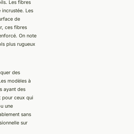
ls. Les fibres
e incrustée. Les
urface de
r, ces fibres
renforcé. On note
ols plus rugueux
oquer des
 Les modèles à
s ayant des
t pour ceux qui
ou une
rablement sans
sionnelle sur