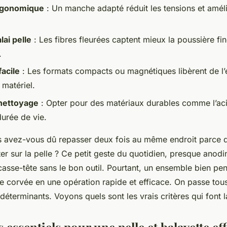
rgonomique
: Un manche adapté réduit les tensions et améli
ai pelle
: Les fibres fleurées captent mieux la poussière f
.
acile
: Les formats compacts ou magnétiques libèrent de l’
 matériel.
 nettoyage
: Opter pour des matériaux durables comme l’aci
durée de vie.
 avez-vous dû repasser deux fois au même endroit parce q
er sur la pelle ? Ce petit geste du quotidien, presque anodin
casse-tête sans le bon outil. Pourtant, un ensemble bien pe
te corvée en une opération rapide et efficace. On passe tou
 déterminants. Voyons quels sont les vrais critères qui font l
s essentiels pour une pelle et balayette ef