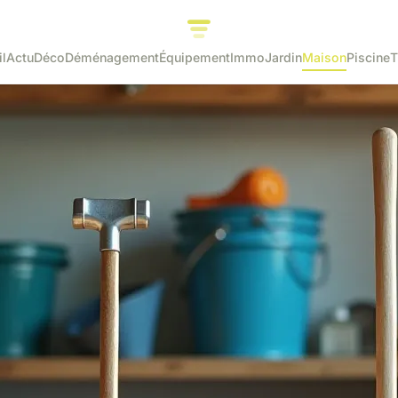
l
Actu
Déco
Déménagement
Équipement
Immo
Jardin
Maison
Piscine
T