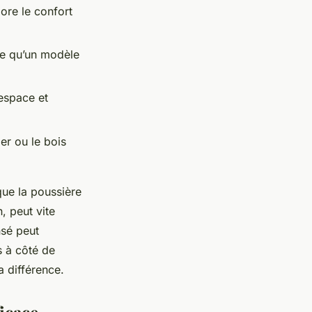
ore le confort
ine qu’un modèle
espace et
er ou le bois
ue la poussière
, peut vite
nsé peut
s à côté de
a différence.
ficace