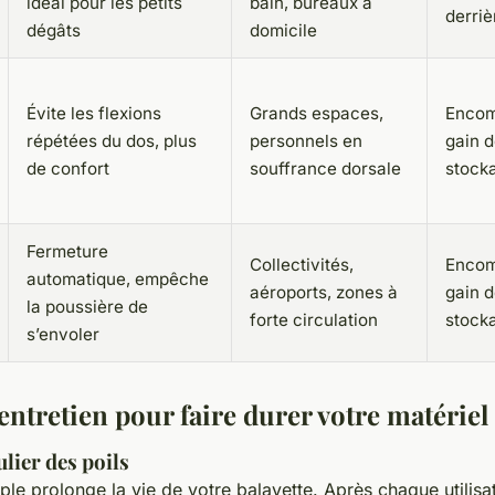
idéal pour les petits
bain, bureaux à
derriè
dégâts
domicile
Évite les flexions
Grands espaces,
Encom
répétées du dos, plus
personnels en
gain d
de confort
souffrance dorsale
stocka
Fermeture
Collectivités,
Encom
automatique, empêche
aéroports, zones à
gain d
la poussière de
forte circulation
stocka
s’envoler
entretien pour faire durer votre matériel
lier des poils
ple prolonge la vie de votre balayette. Après chaque utilisat