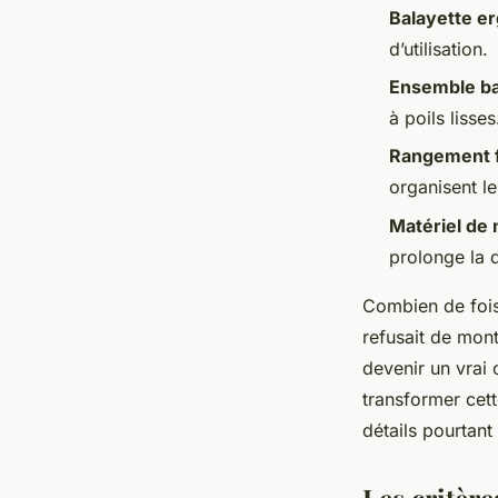
Balayette e
Aubine
•
24/06/2026 07:33
•
9 min de lecture
d’utilisation.
Ensemble bal
à poils lisses
Rangement f
organisent le
Matériel de
prolonge la 
Combien de fois
refusait de mont
devenir un vrai 
transformer cet
détails pourtant
Les critère